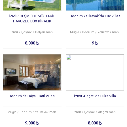
İZMİR ÇEŞME’DE MÜSTAKİL
Bodrum Yalıkavak’da Lüx Villa !
HAVUZLU LÜX KİRALIK
VİLLA(GÜNLÜK/HAFTALIK)
İzmir / Çeşme / Dalyan mah.
Muğla / Bodrum / Yalıkavak mah.
8.000
9
Bodrum’da Hâyali Tatil Villası
İzmir Alaçatı da Lüks Villa
Muğla / Bodrum / Yalıkavak mah.
İzmir / Çeşme / Alaçatı mah.
9.000
8.000