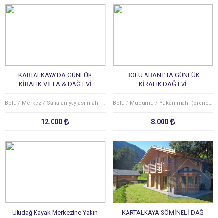
KARTALKAYA’DA GÜNLÜK
BOLU ABANT’TA GÜNLÜK
KİRALIK VİLLA & DAĞ EVİ
KİRALIK DAĞ EVİ
Bolu / Merkez / Sarıalan yaylası mah. (yeniakçakavak köyü)
Bolu / Mudurnu / Yukarı mah. (örencik köyü)
12.000
8.000
Uludağ Kayak Merkezine Yakın
KARTALKAYA ŞÖMİNELİ DAĞ