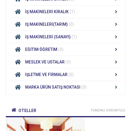
İŞ MAKİNELERİ KİRALIK
(1)
İŞ MAKİNELERİ(TARIM)
(0)
İŞ MAKİNELERİ (SANAYİ)
(1)
EĞİTİM ÖĞRETİM
(0)
MESLEK VE USTALAR
(0)
İŞLETME VE FİRMALAR
(0)
MARKA ÜRÜN SATIŞ NOKTASI
(0)
OTELLER
TÜMÜNÜ GÖRÜNTÜLE