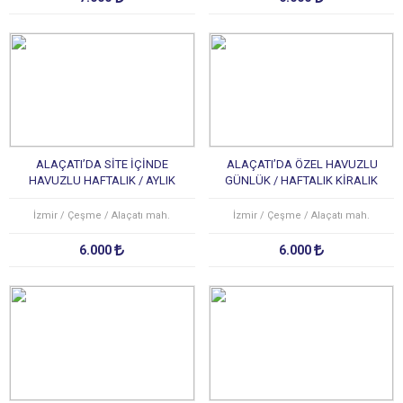
ALAÇATI’DA SİTE İÇİNDE
ALAÇATI’DA ÖZEL HAVUZLU
HAVUZLU HAFTALIK / AYLIK
GÜNLÜK / HAFTALIK KİRALIK
KİRALIK LÜKS TATİL VİLLASI
LÜKS TATİL VİLLASI
İzmir / Çeşme / Alaçatı mah.
İzmir / Çeşme / Alaçatı mah.
6.000
6.000