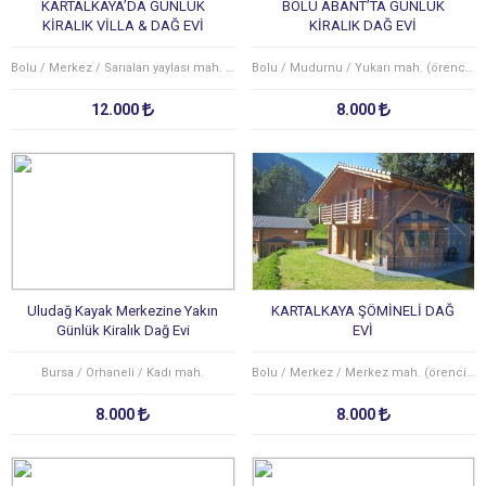
KARTALKAYA’DA GÜNLÜK
BOLU ABANT’TA GÜNLÜK
KİRALIK VİLLA & DAĞ EVİ
KİRALIK DAĞ EVİ
Bolu / Merkez / Sarıalan yaylası mah. (yeniakçakavak köyü)
Bolu / Mudurnu / Yukarı mah. (örencik köyü)
12.000
8.000
Uludağ Kayak Merkezine Yakın
KARTALKAYA ŞÖMİNELİ DAĞ
Günlük Kiralık Dağ Evi
EVİ
Bursa / Orhaneli / Kadı mah.
Bolu / Merkez / Merkez mah. (örencik köyü)
8.000
8.000