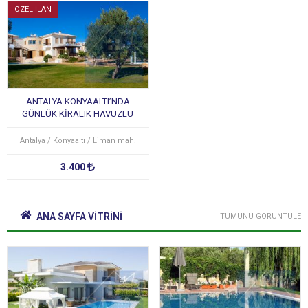
ÖZEL İLAN
ANTALYA KONYAALTI’NDA
GÜNLÜK KİRALIK HAVUZLU
LÜKS VİLLA
Antalya / Konyaaltı / Liman mah.
3.400
ANA SAYFA VİTRİNİ
TÜMÜNÜ GÖRÜNTÜLE