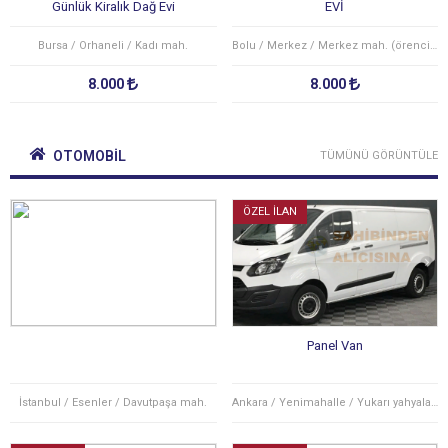
Günlük Kiralık Dağ Evi
EVİ
Bursa / Orhaneli / Kadı mah.
Bolu / Merkez / Merkez mah. (örencik köyü)
8.000
8.000
OTOMOBİL
TÜMÜNÜ GÖRÜNTÜLE
ÖZEL İLAN
Panel Van
İstanbul / Esenler / Davutpaşa mah.
Ankara / Yenimahalle / Yukarı yahyalar mah.