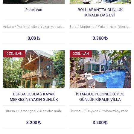
Panel Van
BOLU ABANT’TA GÜNLÜK
KİRALIK DAĞ EVİ
Ankara / Yenimahalle / Yukarı yahyalar mah.
Bolu / Mudurnu / Yukarı mah. (örencik köyü)
0,00
3.300
ÖZEL İLAN
ÖZEL İLAN
BURSA ULUDAĞ KAYAK
İSTANBUL POLONEZKÖY’DE
MERKEZİNE YAKIN GÜNLÜK
GÜNLÜK KİRALIK VİLLA
KİRALIK DAĞ EVİ
Bursa / Osmangazi / Alemdar mah.
İstanbul / Beykoz / Polonezköy mah.
3.200
3.200