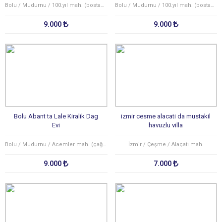
Bolu / Mudurnu / 100.yıl mah. (bostancılar köyü)
Bolu / Mudurnu / 100.yıl mah. (bostancılar köyü)
9.000
9.000
Bolu Abant ta Lale Kiralik Dag
izmir cesme alacati da mustakil
Evi
havuzlu villa
Bolu / Mudurnu / Acemler mah. (çağşak köyü)
İzmir / Çeşme / Alaçatı mah.
9.000
7.000