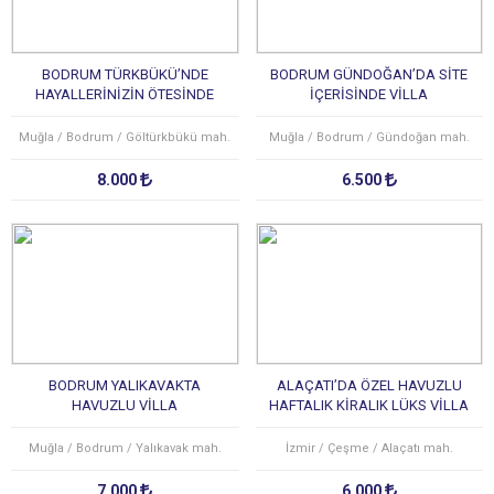
BODRUM TÜRKBÜKÜ’NDE
BODRUM GÜNDOĞAN’DA SİTE
HAYALLERİNİZİN ÖTESİNDE
İÇERİSİNDE VİLLA
VİLLA
Muğla / Bodrum / Göltürkbükü mah.
Muğla / Bodrum / Gündoğan mah.
8.000
6.500
BODRUM YALIKAVAKTA
ALAÇATI’DA ÖZEL HAVUZLU
HAVUZLU VİLLA
HAFTALIK KİRALIK LÜKS VİLLA
Muğla / Bodrum / Yalıkavak mah.
İzmir / Çeşme / Alaçatı mah.
7.000
6.000