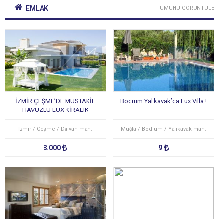
EMLAK
TÜMÜNÜ GÖRÜNTÜLE
İZMİR ÇEŞME’DE MÜSTAKİL
Bodrum Yalıkavak’da Lüx Villa !
HAVUZLU LÜX KİRALIK
VİLLA(GÜNLÜK/HAFTALIK)
İzmir / Çeşme / Dalyan mah.
Muğla / Bodrum / Yalıkavak mah.
8.000
9