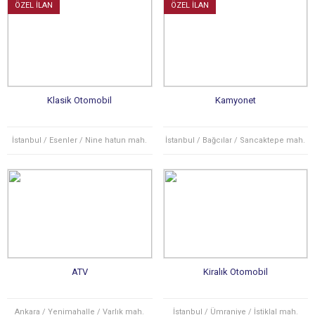
ÖZEL İLAN
ÖZEL İLAN
Klasik Otomobil
Kamyonet
İstanbul / Esenler / Nine hatun mah.
İstanbul / Bağcılar / Sancaktepe mah.
ATV
Kiralık Otomobil
Ankara / Yenimahalle / Varlık mah.
İstanbul / Ümraniye / İstiklal mah.