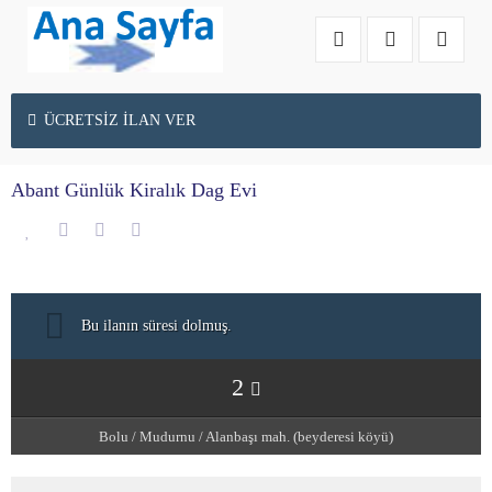
ÜCRETSİZ İLAN VER
Abant Günlük Kiralık Dag Evi
Bu ilanın süresi dolmuş.
2
Bolu
/
Mudurnu
/
Alanbaşı mah. (beyderesi köyü)