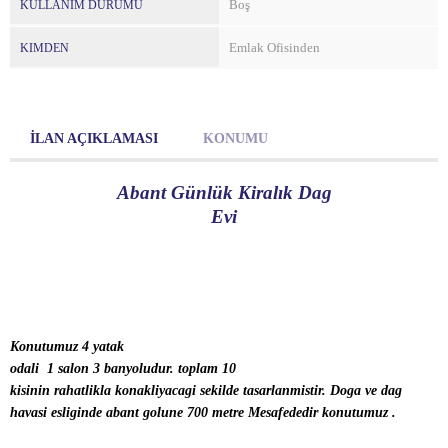
Boş
KULLANIM DURUMU
Emlak Ofisinden
KIMDEN
İLAN AÇIKLAMASI
KONUMU
Abant Günlük Kiralık Dag
Evi
Konutumuz 4 yatak
odali 1 salon 3 banyoludur. toplam 10
kisinin rahatlikla konakliyacagi sekilde tasarlanmistir. Doga ve dag
havasi esliginde abant golune 700 metre Mesafededir konutumuz .