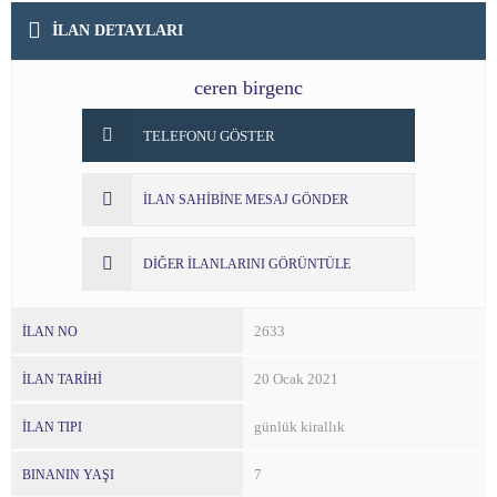
İLAN DETAYLARI
ceren birgenc
TELEFONU GÖSTER
İLAN SAHİBİNE MESAJ GÖNDER
DİĞER İLANLARINI GÖRÜNTÜLE
2633
İLAN NO
20 Ocak 2021
İLAN TARİHİ
günlük kirallık
İLAN TIPI
7
BINANIN YAŞI