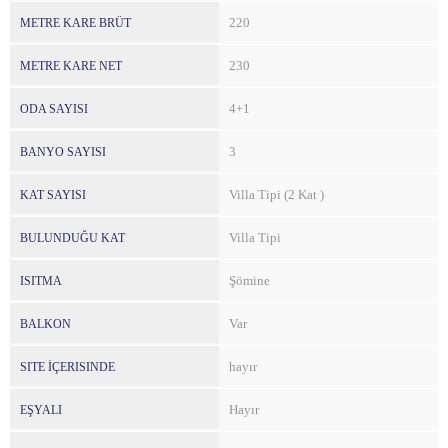
220
METRE KARE BRÜT
230
METRE KARE NET
4+1
ODA SAYISI
3
BANYO SAYISI
Villa Tipi (2 Kat )
KAT SAYISI
Villa Tipi
BULUNDUĞU KAT
Şömine
ISITMA
Var
BALKON
hayır
SITE İÇERISINDE
Hayır
EŞYALI