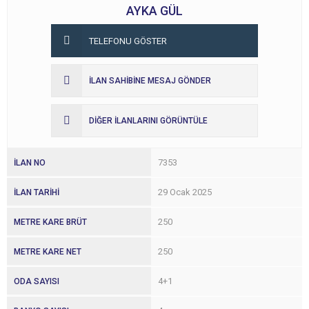
AYKA GÜL
TELEFONU GÖSTER
İLAN SAHİBİNE MESAJ GÖNDER
DİĞER İLANLARINI GÖRÜNTÜLE
7353
İLAN NO
29 Ocak 2025
İLAN TARİHİ
250
METRE KARE BRÜT
250
METRE KARE NET
4+1
ODA SAYISI