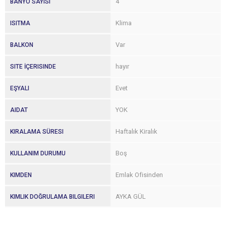
4
BANYO SAYISI
Klima
ISITMA
Var
BALKON
hayır
SITE İÇERISINDE
Evet
EŞYALI
YOK
AIDAT
Haftalık Kiralık
KIRALAMA SÜRESI
Boş
KULLANIM DURUMU
Emlak Ofisinden
KIMDEN
AYKA GÜL
KIMLIK DOĞRULAMA BILGILERI