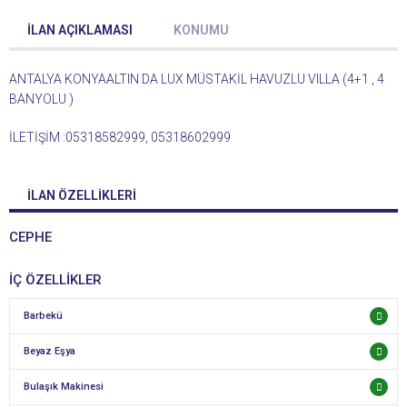
İLAN AÇIKLAMASI
KONUMU
ANTALYA KONYAALTIN DA LUX MÜSTAKİL HAVUZLU VILLA (4+1 , 4
BANYOLU )
İLETİŞİM :05318582999, 05318602999
İLAN ÖZELLIKLERI
CEPHE
İÇ ÖZELLİKLER
Barbekü
Beyaz Eşya
Bulaşık Makinesi