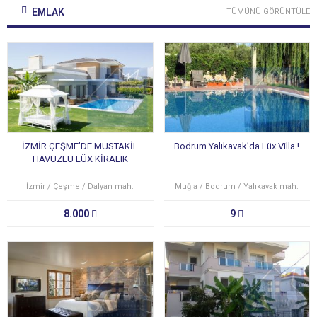
EMLAK
TÜMÜNÜ GÖRÜNTÜLE
İZMİR ÇEŞME’DE MÜSTAKİL
Bodrum Yalıkavak’da Lüx Villa !
HAVUZLU LÜX KİRALIK
VİLLA(GÜNLÜK/HAFTALIK)
İzmir / Çeşme / Dalyan mah.
Muğla / Bodrum / Yalıkavak mah.
8.000
9