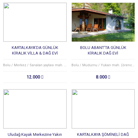
KARTALKAYA’DA GÜNLÜK
BOLU ABANT’TA GÜNLÜK
KİRALIK VİLLA & DAĞ EVİ
KİRALIK DAĞ EVİ
Bolu / Merkez / Sarıalan yaylası mah. (yeniakçakavak köyü)
Bolu / Mudurnu / Yukarı mah. (örencik köyü)
12.000
8.000
Uludağ Kayak Merkezine Yakın
KARTALKAYA ŞÖMİNELİ DAĞ