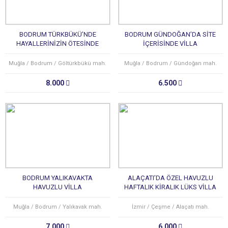
BODRUM TÜRKBÜKÜ’NDE
BODRUM GÜNDOĞAN’DA SİTE
HAYALLERİNİZİN ÖTESİNDE
İÇERİSİNDE VİLLA
VİLLA
Muğla / Bodrum / Göltürkbükü mah.
Muğla / Bodrum / Gündoğan mah.
8.000
6.500
BODRUM YALIKAVAKTA
ALAÇATI’DA ÖZEL HAVUZLU
HAVUZLU VİLLA
HAFTALIK KİRALIK LÜKS VİLLA
Muğla / Bodrum / Yalıkavak mah.
İzmir / Çeşme / Alaçatı mah.
7.000
6.000