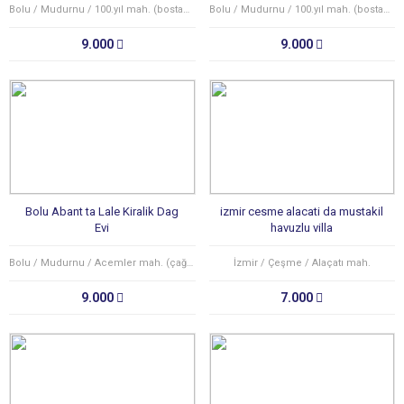
Bolu / Mudurnu / 100.yıl mah. (bostancılar köyü)
Bolu / Mudurnu / 100.yıl mah. (bostancılar köyü)
9.000
9.000
Bolu Abant ta Lale Kiralik Dag
izmir cesme alacati da mustakil
Evi
havuzlu villa
Bolu / Mudurnu / Acemler mah. (çağşak köyü)
İzmir / Çeşme / Alaçatı mah.
9.000
7.000