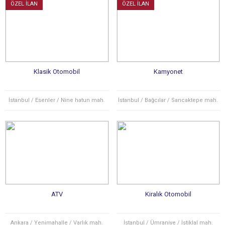
ÖZEL İLAN
ÖZEL İLAN
Klasik Otomobil
Kamyonet
İstanbul / Esenler / Nine hatun mah.
İstanbul / Bağcılar / Sancaktepe mah.
ATV
Kiralık Otomobil
Ankara / Yenimahalle / Varlık mah.
İstanbul / Ümraniye / İstiklal mah.