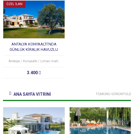
ÖZEL İLAN
ANTALYA KONYAALTI’NDA
GÜNLÜK KİRALIK HAVUZLU
LÜKS VİLLA
Antalya / Konyaaltı / Liman mah.
3.400
ANA SAYFA VİTRİNİ
TÜMÜNÜ GÖRÜNTÜLE