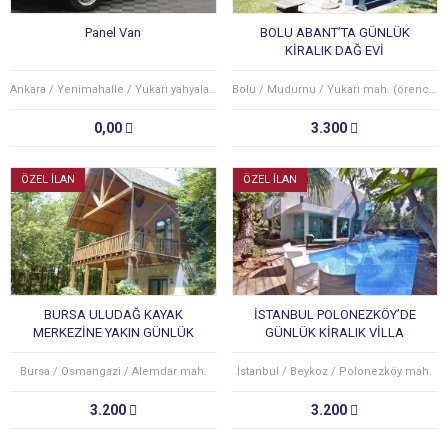
Panel Van
BOLU ABANT’TA GÜNLÜK
KİRALIK DAĞ EVİ
Ankara / Yenimahalle / Yukarı yahyalar mah.
Bolu / Mudurnu / Yukarı mah. (örencik köyü)
0,00
3.300
ÖZEL İLAN
ÖZEL İLAN
BURSA ULUDAĞ KAYAK
İSTANBUL POLONEZKÖY’DE
MERKEZİNE YAKIN GÜNLÜK
GÜNLÜK KİRALIK VİLLA
KİRALIK DAĞ EVİ
Bursa / Osmangazi / Alemdar mah.
İstanbul / Beykoz / Polonezköy mah.
3.200
3.200