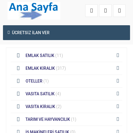
ÜCRETSİZ İLAN VER
EMLAK SATILIK
(11)
EMLAK KİRALIK
(317)
OTELLER
(1)
VASITA SATILIK
(4)
VASITA KİRALIK
(2)
TARIM VE HAYVANCILIK
(1)
İŞ MAKİNELERİ SATILIK
(0)