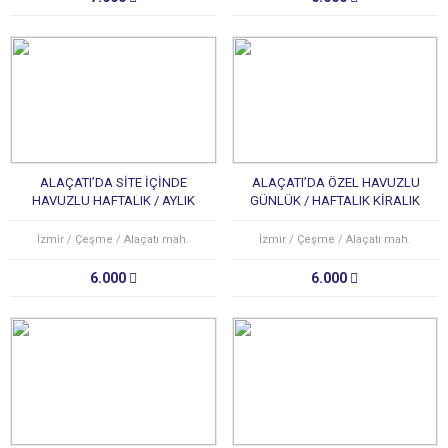
ALAÇATI’DA SİTE İÇİNDE
ALAÇATI’DA ÖZEL HAVUZLU
HAVUZLU HAFTALIK / AYLIK
GÜNLÜK / HAFTALIK KİRALIK
KİRALIK LÜKS TATİL VİLLASI
LÜKS TATİL VİLLASI
İzmir / Çeşme / Alaçatı mah.
İzmir / Çeşme / Alaçatı mah.
6.000
6.000