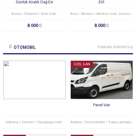
Günlük Kiralık Dağ Evi
EVİ
Bursa / Orhaneli / Kadı mah.
Bolu / Merkez / Merkez mah. (örencik köyü)
8.000
8.000
OTOMOBİL
TÜMÜNÜ GÖRÜNTÜLE
ÖZEL İLAN
Panel Van
İstanbul / Esenler / Davutpaşa mah.
Ankara / Yenimahalle / Yukarı yahyalar mah.