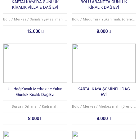
KARTALKAYA’DA GÜNLÜK
BOLU ABANT’TA GÜNLÜK
KİRALIK VİLLA & DAĞ EVİ
KİRALIK DAĞ EVİ
Bolu / Merkez / Sarıalan yaylası mah. (yeniakçakavak köyü)
Bolu / Mudurnu / Yukarı mah. (örencik köyü)
12.000
8.000
Uludağ Kayak Merkezine Yakın
KARTALKAYA ŞÖMİNELİ DAĞ
Günlük Kiralık Dağ Evi
EVİ
Bursa / Orhaneli / Kadı mah.
Bolu / Merkez / Merkez mah. (örencik köyü)
8.000
8.000