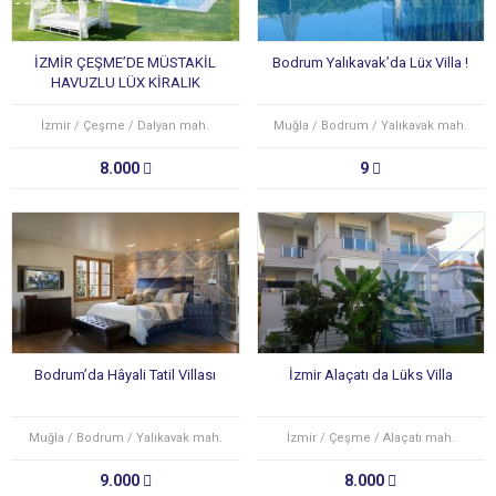
İZMİR ÇEŞME’DE MÜSTAKİL
Bodrum Yalıkavak’da Lüx Villa !
HAVUZLU LÜX KİRALIK
VİLLA(GÜNLÜK/HAFTALIK)
İzmir / Çeşme / Dalyan mah.
Muğla / Bodrum / Yalıkavak mah.
8.000
9
Bodrum’da Hâyali Tatil Villası
İzmir Alaçatı da Lüks Villa
Muğla / Bodrum / Yalıkavak mah.
İzmir / Çeşme / Alaçatı mah.
9.000
8.000