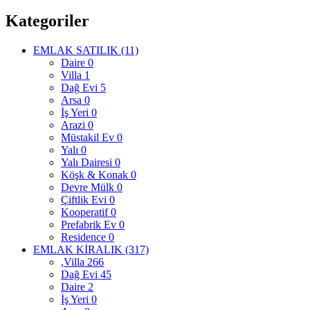
Kategoriler
EMLAK SATILIK
(11)
Daire
0
Villa
1
Dağ Evi
5
Arsa
0
İş Yeri
0
Arazi
0
Müstakil Ev
0
Yalı
0
Yalı Dairesi
0
Köşk & Konak
0
Devre Mülk
0
Çiftlik Evi
0
Kooperatif
0
Prefabrik Ev
0
Residence
0
EMLAK KİRALIK
(317)
,Villa
266
Dağ Evi
45
Daire
2
İş Yeri
0