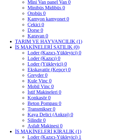
Mini Van panel Van
0
Minibüs Midibüs
0
Otobüs
0
Kamyon kamyonet
0
Çekici
0
Dorse
0
Karavan
0
TARIM VE HAYVANCILIK
(1)
İŞ MAKİNELERİ SATILIK
(0)
Loder (Kazıcı-Yükleyici)
0
Loder (Kazıcı)
0
Loder (Yükleyici)
0
Ekskavatör (Kepçe)
0
Greyder
0
Kule Vinç
0
Mobil Vinç
0
İstif Makineleri
0
Konkasör
0
Beton Pompası
0
Transmikser
0
Kaya Delici (Ankraj)
0
Silindir
0
Asfalt Makinesi
0
İŞ MAKİNELERİ KİRALIK
(1)
Loder (Kazıcı-Yükleyici)
1