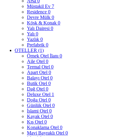
Arsa
0
Müstakil Ev
7
Residence
0
Devre Mülk
0
Köşk & Konak
0
Yalı Dairesi
0
Yalı
0
Yazlık
0
Prefabrik
0
OTELLER
(1)
Örnek Otel İlanı
0
Aile Otel
0
Termal Otel
0
Apart Otel
0
Balayı Otel
0
Butik Otel
0
Dağ Otel
0
Deluxe Otel
1
Doğa Otel
0
Günlük Otel
0
İslami Otel
0
Kayak Otel
0
Kış Otel
0
Konaklama Otel
0
Mavi Bayraklı Otel
0