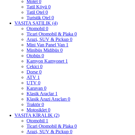
Motel
0
Tatil Köyü
0
Tatil Otel
0
Turistik Otel
0
VASITA SATILIK
(4)
Otomobil
0
Ticari Otomobil & Plaka
0
Arazi, SUV & Pickup
0
Mini Van Panel Van
1
Minibüs Midibüs
0
Otobüs
0
Kamyon Kamyonet
1
Çekici
0
Dorse
0
ATV
1
UTV
0
Karavan
0
Klasik Araçlar
1
Klasik Arazi Araçları
0
Traktör
0
Motosiklet
0
VASITA KİRALIK
(2)
Otomobil
1
Ticari Otomobil & Plaka
0
Arazi, SUV & Pickup
0