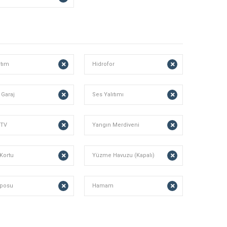
ıtım
Hidrofor
 Garaj
Ses Yalıtımı
 TV
Yangın Merdiveni
Kortu
Yüzme Havuzu (Kapalı)
posu
Hamam