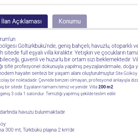
İlan Açıklaması
Konumu
rum’un
 bölgesi Göltürkbükü’nde, geniş bahçeli, havuzlu, otoparklı ve
h sitede full eşyalı villa kiralıktır. Yetişkin ve çocukların t
ileceği, güvenli ve huzurlu bir ortam sizi beklemektedir. Vil
ğı site
profesyonel dokunuşla yapılmış peyzajlandırmaile, doğa 
odern hayatın sentezi bir yaşam alanı oluşturulmuştur.
Site Gölköy 
kolay bir noktadadır. Çevrede benzeri olmayan, profesyonel anlayışla diz
iş bir sitedir. Eşyaların tamamı temiz ve yenidir. Villa
200 m2
geniş 3 oda 1 salondur. Temizliği yapılmış şekilde teslim edilir.
dartında havuzu bulunmaktadır.
köy
ına 300 mt, Türkbükü plajına 2 km’dir.