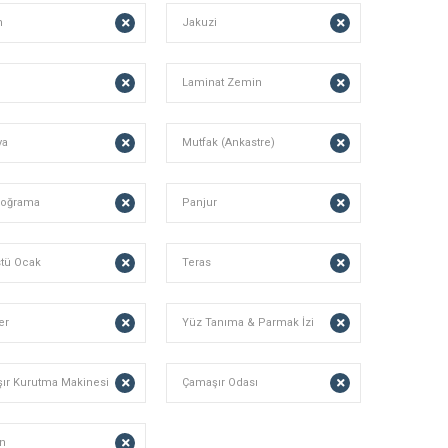
m
Jakuzi
Laminat Zemin
ya
Mutfak (Ankastre)
Doğrama
Panjur
stü Ocak
Teras
er
Yüz Tanıma & Parmak İzi
ır Kurutma Makinesi
Çamaşır Odası
n