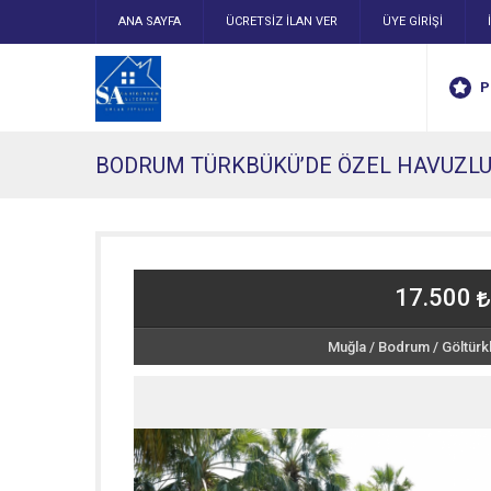
ANA SAYFA
ÜCRETSİZ İLAN VER
ÜYE GİRİŞİ
P
BODRUM TÜRKBÜKÜ’DE ÖZEL HAVUZLU 
17.500
Muğla
/
Bodrum
/
Göltür