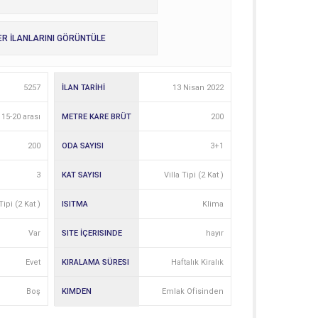
ER İLANLARINI GÖRÜNTÜLE
5257
İLAN TARİHİ
13 Nisan 2022
15-20 arası
METRE KARE BRÜT
200
200
ODA SAYISI
3+1
3
KAT SAYISI
Villa Tipi (2 Kat )
Tipi (2 Kat )
ISITMA
Klima
Var
SITE İÇERISINDE
hayır
Evet
KIRALAMA SÜRESI
Haftalık Kiralık
Boş
KIMDEN
Emlak Ofisinden