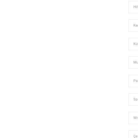
Hi
Ka
Kü
Mu
Pa
Sp
Wi-
Çe