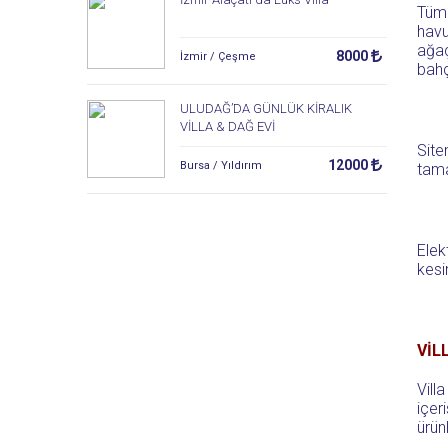
Tüm
havu
ağaç
8000
İzmir / Çeşme
bahç
ULUDAĞ’DA GÜNLÜK KİRALIK
VİLLA & DAĞ EVİ
Site
12000
Bursa / Yıldırım
tama
Elek
kesi
VİL
Villa
içer
ürün