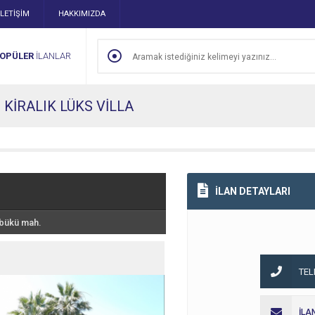
İLETİŞİM
HAKKIMIZDA
OPÜLER
İLANLAR
KİRALIK LÜKS VİLLA
İLAN DETAYLARI
kbükü mah.
TE
İLA