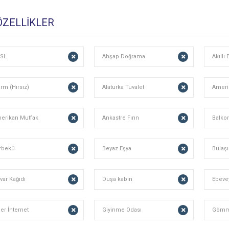
 ÖZELLİKLER
SL
Ahşap Doğrama
Akıllı 
arm (Hırsız)
Alaturka Tuvalet
Ameri
erikan Mutfak
Ankastre Fırın
Balko
rbekü
Beyaz Eşya
Bulaş
var Kağıdı
Duşa kabin
Ebeve
ber İnternet
Giyinme Odası
Gömm