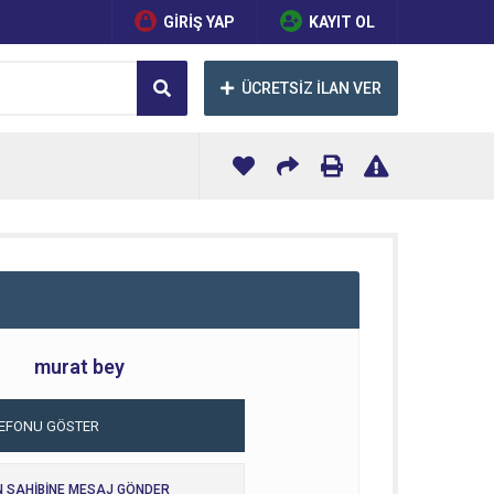
GİRİŞ YAP
KAYIT OL
ÜCRETSİZ İLAN VER
murat bey
LEFONU GÖSTER
N SAHİBİNE MESAJ GÖNDER