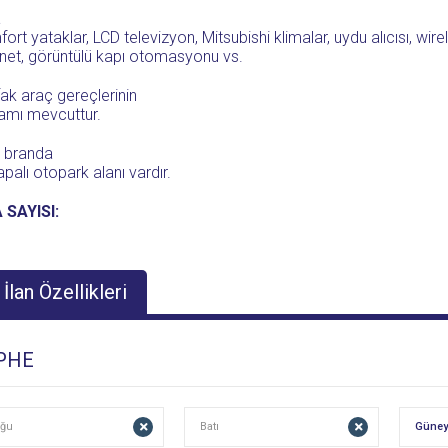
a
ort yataklar, LCD televizyon, Mitsubishi klimalar, uydu alıcısı, wire
rnet, görüntülü kapı otomasyonu vs.
ak araç gereçlerinin
amı mevcuttur.
 branda
kapalı otopark alanı vardır.
 SAYISI:
İlan Özellikleri
PHE
ğu
Batı
Güney