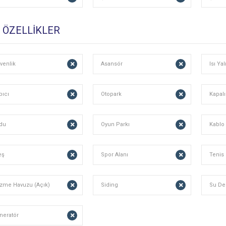
Ş ÖZELLİKLER
venlik
Asansör
Isı Yal
pıcı
Otopark
Kapalı
du
Oyun Parkı
Kablo
eş
Spor Alanı
Tenis 
zme Havuzu (Açık)
Siding
Su De
neratör