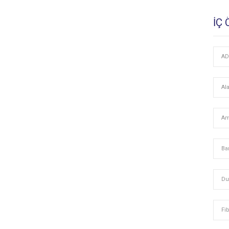
İÇ
AD
Al
Am
Ba
Du
Fi