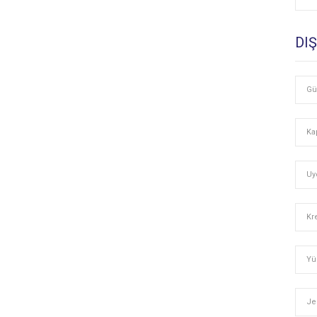
DI
Gü
Ka
Uy
Kr
Yü
Je