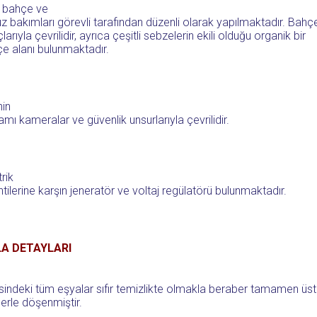
 bahçe ve
z bakımları görevli tarafından düzenli olarak yapılmaktadır. Ba
larıyla çevrilidir, ayrıca çeşitli sebzelerin ekili olduğu organik bir
e alanı bulunmaktadır.
nin
mı kameralar ve güvenlik unsurlarıyla çevrilidir.
trik
ntilerine karşın jeneratör ve voltaj regülatörü bulunmaktadır.
LA DETAYLARI
isindeki tüm eşyalar sıfır temizlikte olmakla beraber tamamen üst 
lerle döşenmiştir.