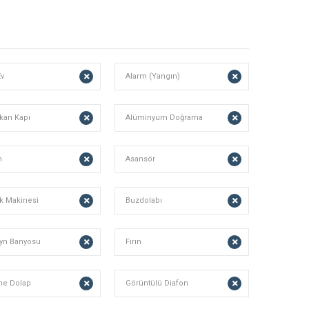
Ev
Alarm (Yangın)
kan Kapı
Alüminyum Doğrama
n
Asansör
ık Makinesi
Buzdolabı
yn Banyosu
Fırın
e Dolap
Görüntülü Diafon