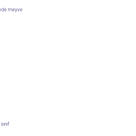
hçede meyve
sınıf