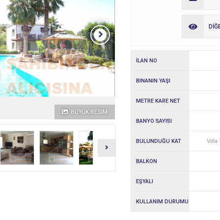
DİĞ
İLAN NO
BINANIN YAŞI
METRE KARE NET
BÜYÜK RESİM
BANYO SAYISI
BULUNDUĞU KAT
Villa 
BALKON
EŞYALI
KULLANIM DURUMU