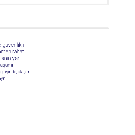
 güvenlikli
amamen rahat
lanın yer
yaşamı
girişinde, ulaşımı
ayn