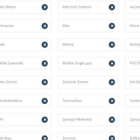
lton Banyo
Intercom Sistemi
Isıca
rtonpiyer
Kiler
Klima
vet
Marley
Mobil
tfak (Laminat)
Mutfak Doğal gazı
PVC 
rke Zemin
Seramik Zemin
Set Ü
ot Aydınlatma
Termosifon
Vestiy
Fi
Çamaşır Makinesi
Çamaş
lik Kapı
Şömine
Şofbe