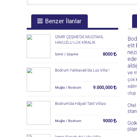
Benzer İlanlar
İZMİR ÇEŞME’DE MÜSTAKİL
Bod
HAVUZLU LÜX KİRALIK
elit
VİLLA(GÜNLÜK/HAFTALIK)
nezi
8000
İzmir / Çeşme
edeb
aldı
Bodrum Yalıkavak’da Lüx Villa !
ve m
çok 
edilm
9.000,000
Muğla / Bodrum
olup 
Bodrum’da Hâyali Tatil Villası
Otel
stan
9000
Muğla / Bodrum
Göl
plaj
İzmir Alaçatı da Lüks Villa