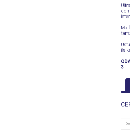
Ultr
comf
inte
Mutf
tam
Üstü
ile 
ODA
3
CE
Do