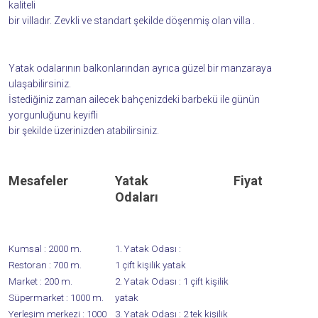
kaliteli
bir villadır. Zevkli ve standart şekilde döşenmiş olan villa .
Yatak odalarının balkonlarından ayrıca güzel bir manzaraya
ulaşabilirsiniz.
İstediğiniz zaman ailecek bahçenizdeki barbekü ile günün
yorgunluğunu keyifli
bir şekilde üzerinizden atabilirsiniz.
Mesafeler
Yatak
Fiyat
Odaları
Kumsal :
2000 m.
1. Yatak Odası :
Restoran :
700 m.
1 çift kişilik yatak
Market :
200 m.
2. Yatak Odası :
1 çift kişilik
Süpermarket :
1000 m.
yatak
Yerleşim merkezi :
1000
3. Yatak Odası :
2 tek kişilik