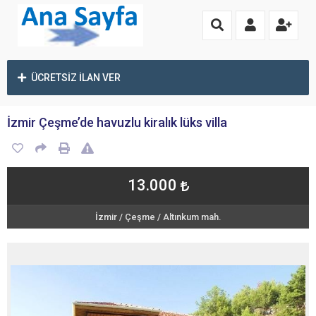
ÜCRETSİZ İLAN VER
İzmir Çeşme’de havuzlu kiralık lüks villa
13.000
İzmir
/
Çeşme
/
Altınkum mah.