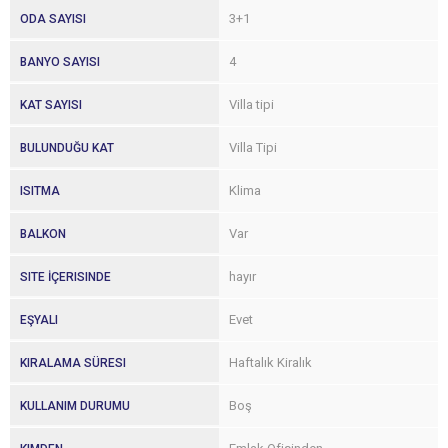
3+1
ODA SAYISI
4
BANYO SAYISI
Villa tipi
KAT SAYISI
Villa Tipi
BULUNDUĞU KAT
Klima
ISITMA
Var
BALKON
hayır
SITE İÇERISINDE
Evet
EŞYALI
Haftalık Kiralık
KIRALAMA SÜRESI
Boş
KULLANIM DURUMU