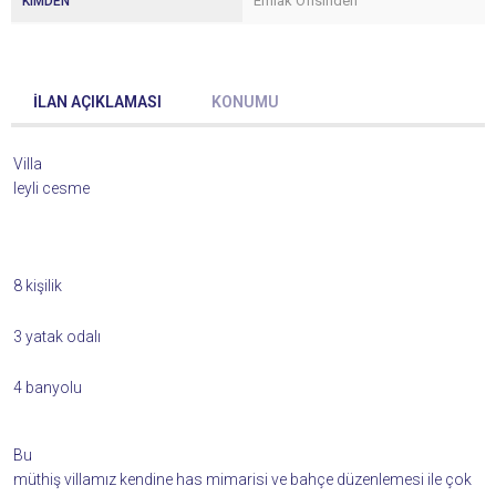
Emlak Ofisinden
KIMDEN
İLAN AÇIKLAMASI
KONUMU
Villa
leyli cesme
8 kişilik
3 yatak odalı
4 banyolu
Bu
müthiş villamız kendine has mimarisi ve bahçe düzenlemesi ile çok