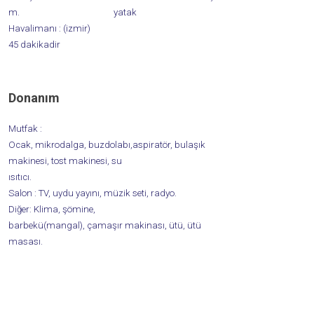
m.
yatak
Havalimanı :
(izmir)
45 dakikadir
Donanım
Mutfak :
Ocak, mikrodalga, buzdolabı,aspiratör, bulaşık
makinesi, tost makinesi, su
ısıtıcı.
Salon :
TV, uydu yayını, müzik seti, radyo.
Diğer:
Klima, şömine,
barbekü(mangal), çamaşır makinası, ütü
, ütü
masası.