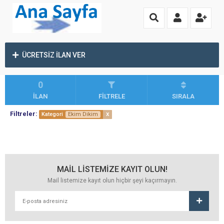
ÜCRETSİZ İLAN VER
0
İLAN
FİLTRELE
SIRALA
Filtreler:
x
Kategori
Ekim Dikim
MAİL LİSTEMİZE KAYIT OLUN!
Mail listemize kayıt olun hiçbir şeyi kaçırmayın.