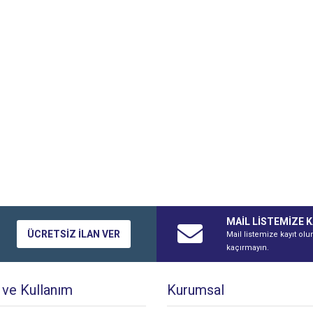
MAİL LİSTEMİZE K
ÜCRETSİZ İLAN VER
Mail listemize kayıt olu
kaçırmayın.
k ve Kullanım
Kurumsal