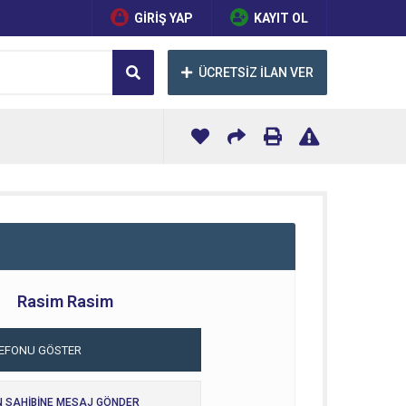
GİRİŞ YAP
KAYIT OL
ÜCRETSİZ İLAN VER
Rasim Rasim
LEFONU GÖSTER
N SAHİBİNE MESAJ GÖNDER