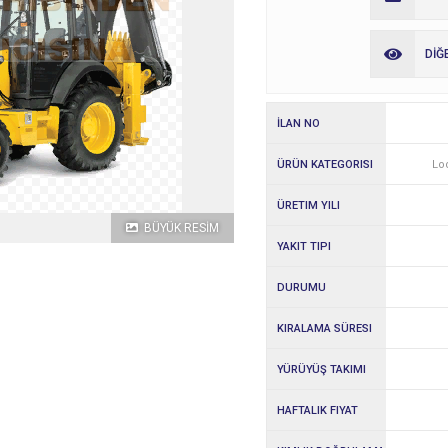
DİĞ
İLAN NO
ÜRÜN KATEGORISI
Lod
ÜRETIM YILI
BÜYÜK RESİM
YAKIT TIPI
DURUMU
KIRALAMA SÜRESI
YÜRÜYÜŞ TAKIMI
HAFTALIK FIYAT