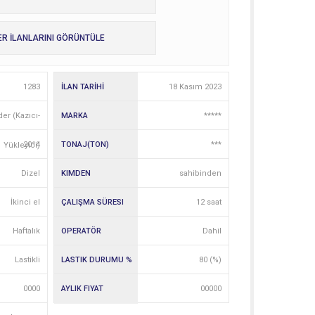
ER İLANLARINI GÖRÜNTÜLE
1283
İLAN TARİHİ
18 Kasım 2023
er (Kazıcı-
MARKA
*****
2014
TONAJ(TON)
***
Yükleyici)
Dizel
KIMDEN
sahibinden
İkinci el
ÇALIŞMA SÜRESI
12 saat
Haftalık
OPERATÖR
Dahil
Lastikli
LASTIK DURUMU %
80 (%)
0000
AYLIK FIYAT
00000