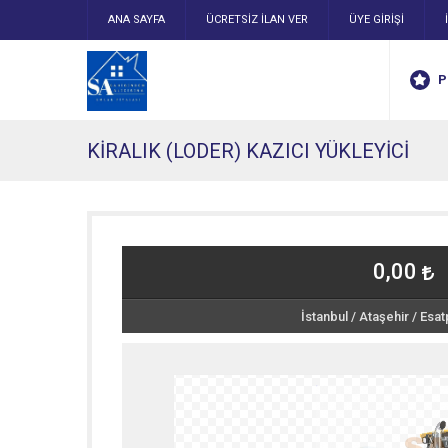
ANA SAYFA
ÜCRETSİZ İLAN VER
ÜYE GİRİŞİ
P
KİRALIK (LODER) KAZICI YÜKLEYİCİ
0,00
İstanbul
/
Ataşehir
/
Esat