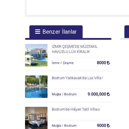
Benzer İlanlar
İZMİR ÇEŞME’DE MÜSTAKİL
HAVUZLU LÜX KİRALIK
VİLLA(GÜNLÜK/HAFTALIK)
8000
İzmir / Çeşme
Bodrum Yalıkavak’da Lüx Villa !
9.000,000
Muğla / Bodrum
Bodrum’da Hâyali Tatil Villası
9000
Muğla / Bodrum