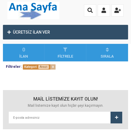
ÜCRETSİZ İLAN VER
0
İLAN
FİLTRELE
SIRALA
Filtreler:
x
Kategori
Arazi
MAİL LİSTEMİZE KAYIT OLUN!
Mail listemize kayıt olun hiçbir şeyi kaçırmayın.