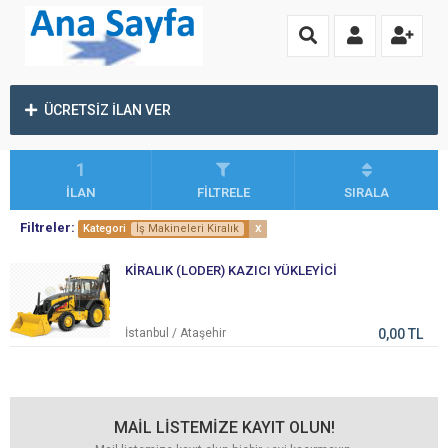
ÜCRETSİZ İLAN VER
1
İLAN
FİLTRELE
SIRALA
Filtreler:
x
Kategori
İş Makineleri Kiralık
KİRALIK (LODER) KAZICI YÜKLEYİCİ
İstanbul / Ataşehir
0,00 TL
MAİL LİSTEMİZE KAYIT OLUN!